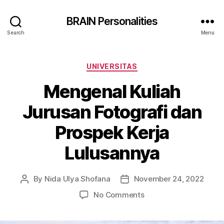
BRAIN Personalities
Search
Menu
Categories
UNIVERSITAS
Mengenal Kuliah
Jurusan Fotografi dan
Prospek Kerja
Lulusannya
By
Nida Ulya Shofana
November 24, 2022
Post
Post
author
date
on
No Comments
Mengenal
Kuliah