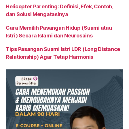
Helicopter Parenting: Definisi, Efek, Contoh,
dan Solusi Mengatasinya
Cara Memilih Pasangan Hidup (Suami atau
Istri) Secara Islami dan Neurosains
Tips Pasangan Suami Istri LDR (Long Distance
Relationship) Agar Tetap Harmonis