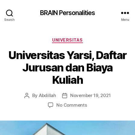
BRAIN Personalities
Search
Menu
Categories
UNIVERSITAS
Universitas Yarsi, Daftar
Jurusan dan Biaya
Kuliah
By
Abdillah
November 19, 2021
Post
Post
author
date
on
No Comments
Universitas
Yarsi,
Daftar
Jurusan