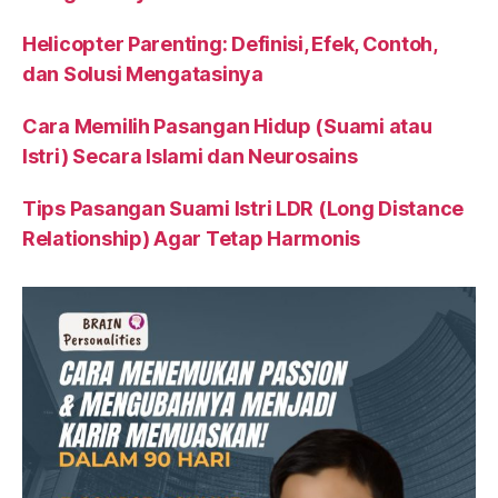
Helicopter Parenting: Definisi, Efek, Contoh,
dan Solusi Mengatasinya
Cara Memilih Pasangan Hidup (Suami atau
Istri) Secara Islami dan Neurosains
Tips Pasangan Suami Istri LDR (Long Distance
Relationship) Agar Tetap Harmonis