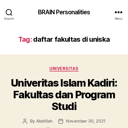
BRAIN Personalities
Search
Menu
Tag:
daftar fakultas di uniska
Categories
UNIVERSITAS
Univeritas Islam Kadiri:
Fakultas dan Program
Studi
By
Abdillah
November 30, 2021
Post
Post
author
date