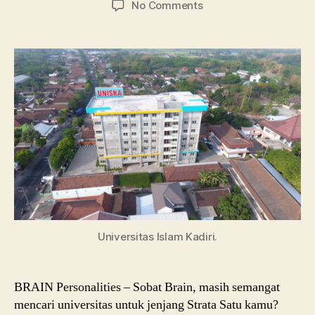
on
No Comments
Univeritas
Islam
Kadiri:
Fakultas
dan
Program
Studi
Universitas Islam Kadiri.
BRAIN Personalities – Sobat Brain, masih semangat
mencari universitas untuk jenjang Strata Satu kamu?