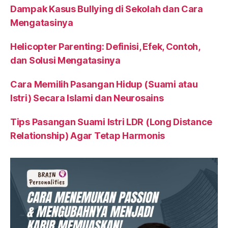
Dampak Kasus Bullying di Sekolah dan Cara
Mengatasinya
Helicopter Parenting: Definisi, Efek, Contoh,
dan Solusi Mengatasinya
Cara Memilih Pasangan Hidup (Suami atau
Istri) Secara Islami dan Neurosains
Tips Pasangan Suami Istri LDR (Long Distance
Relationship) Agar Tetap Harmonis