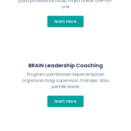
para profesional tatap muka online one-on-
one
learn more
BRAIN Leadership Coaching
Program pembinaan kepemimpinan
organisasi bagi supervisor, manajer, atau
pemilik bisnis
learn more