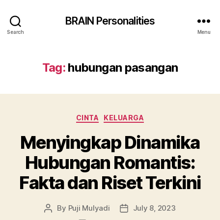
BRAIN Personalities
Search
Menu
Tag:
hubungan pasangan
Categories
CINTA
KELUARGA
Menyingkap Dinamika
Hubungan Romantis:
Fakta dan Riset Terkini
By
Puji Mulyadi
July 8, 2023
Post
Post
author
date