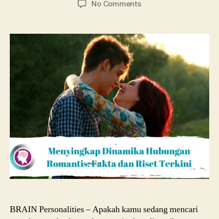
on
No Comments
Menyingkap
Dinamika
Hubungan
Romantis:
Fakta
dan
Riset
Terkini
BRAIN Personalities – Apakah kamu sedang mencari