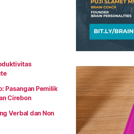
oduktivitas
ute
o: Pasangan Pemilik
an Cirebon
ng Verbal dan Non