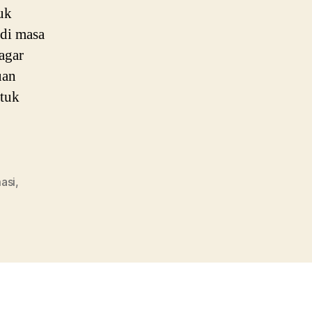
uk
 di masa
agar
uan
ntuk
masi
,