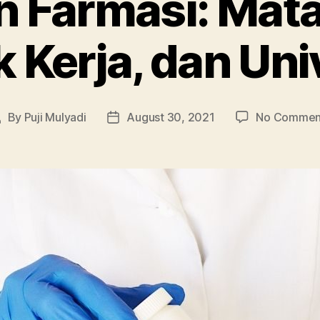
 Farmasi: Mata
 Kerja, dan Uni
By
Puji Mulyadi
August 30, 2021
No Commen
ost
Post
uthor
date