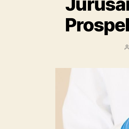
Jurusan
Prospek
P
a