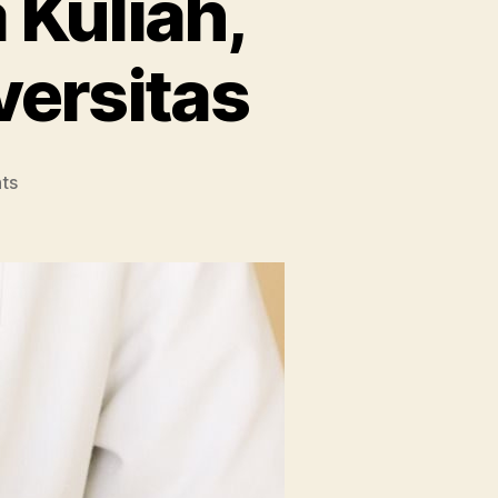
 Kuliah,
versitas
on
ts
Jurusan
Farmasi:
Mata
Kuliah,
Prospek
Kerja,
dan
Universitas