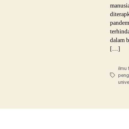
manusia
diterap
pandemi
terhind
dalam b
[…]
ilmu 
penge
Tags
unive