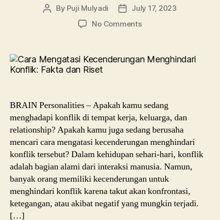
By
Puji Mulyadi
July 17, 2023
Post
Post
author
date
on
No Comments
5
Cara
Mengatasi
Kecenderungan
Menghindari
Konflik:
Fakta
BRAIN Personalities – Apakah kamu sedang
dan
menghadapi konflik di tempat kerja, keluarga, dan
Riset
relationship? Apakah kamu juga sedang berusaha
mencari cara mengatasi kecenderungan menghindari
konflik tersebut? Dalam kehidupan sehari-hari, konflik
adalah bagian alami dari interaksi manusia. Namun,
banyak orang memiliki kecenderungan untuk
menghindari konflik karena takut akan konfrontasi,
ketegangan, atau akibat negatif yang mungkin terjadi.
[…]