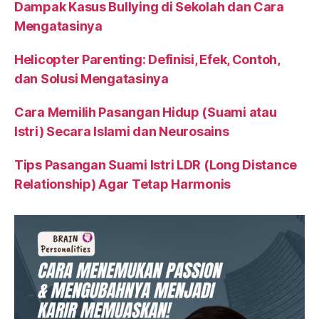
Dampak Kasus Bullying di Sekolah dan Cara
Mengatasinya
Helicopter Parenting: Definisi, Efek, Contoh,
dan Solusi Mengatasinya
Cara Memilih Pasangan Hidup (Suami atau
Istri) Secara Islami dan Neurosains
Tips Pasangan Suami Istri LDR (Long Distance
Relationship) Agar Tetap Harmonis