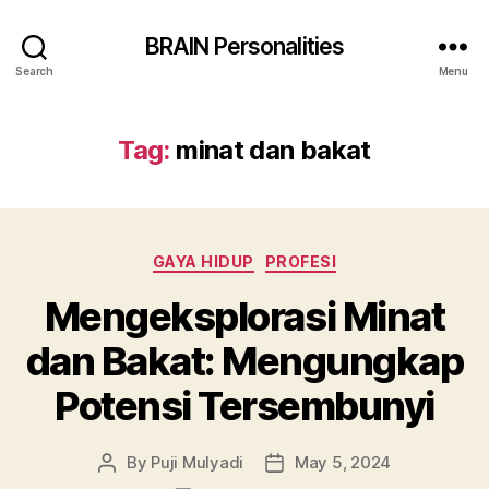
BRAIN Personalities
Search
Menu
Tag:
minat dan bakat
Categories
GAYA HIDUP
PROFESI
Mengeksplorasi Minat
dan Bakat: Mengungkap
Potensi Tersembunyi
By
Puji Mulyadi
May 5, 2024
Post
Post
author
date