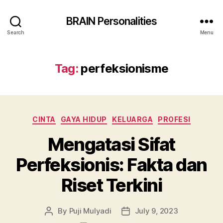
BRAIN Personalities
Search
Menu
Tag:
perfeksionisme
Categories
CINTA
GAYA HIDUP
KELUARGA
PROFESI
Mengatasi Sifat
Perfeksionis: Fakta dan
Riset Terkini
By
Puji Mulyadi
July 9, 2023
Post
Post
author
date