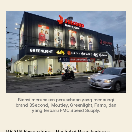
Kis
Ow
3S
di
Dun
Fas
Biensi merupakan perusahaan yang menaungi
brand 3Second, Moutley, Greenlight, Famo, dan
yang terbaru FMC Speed Supply.
BRAIN Personalities – Hai Sobat Brain berbicara