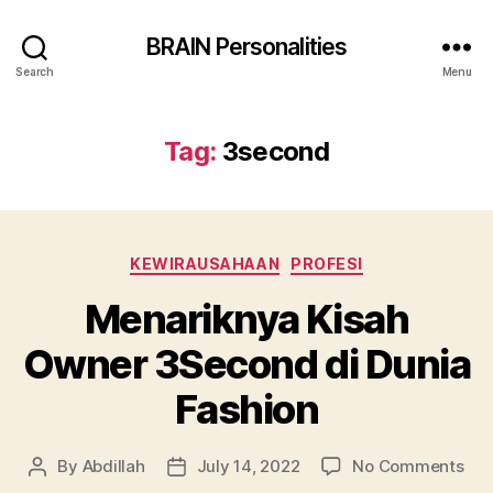
BRAIN Personalities
Search
Menu
Tag:
3second
Categories
KEWIRAUSAHAAN
PROFESI
Menariknya Kisah
Owner 3Second di Dunia
Fashion
on
By
Abdillah
July 14, 2022
No Comments
Post
Post
Men
author
date