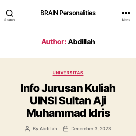
BRAIN Personalities
Search
Menu
Author:
Abdillah
Categories
UNIVERSITAS
Info Jurusan Kuliah
UINSI Sultan Aji
Muhammad Idris
By
Abdillah
December 3, 2023
Post
Post
author
date