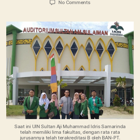
on
No Comments
Info
Jurusan
Kuliah
UINSI
Sultan
Aji
Muhammad
Idris
Saat ini UIN Sultan Aji Muhammad Idris Samarinda
telah memiliki lima fakultas, dengan rata rata
jurusannya telah terakreditasi B oleh BAN-PT.