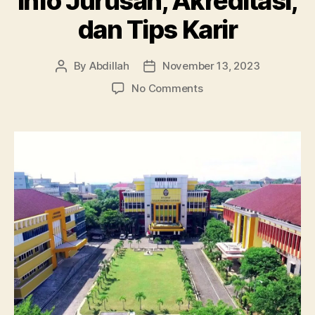
Info Jurusan, Akreditasi,
dan Tips Karir
By
Abdillah
November 13, 2023
Post
Post
author
date
on
No Comments
Universitas
Diponegoro:
Info
Jurusan,
Akreditasi,
dan
Tips
Karir