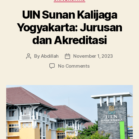
UIN Sunan Kalijaga
Yogyakarta: Jurusan
dan Akreditasi
By
Abdillah
November 1, 2023
Post
Post
author
date
on
No Comments
UIN
Sunan
Kalijaga
Yogyakarta:
Jurusan
dan
Akreditasi