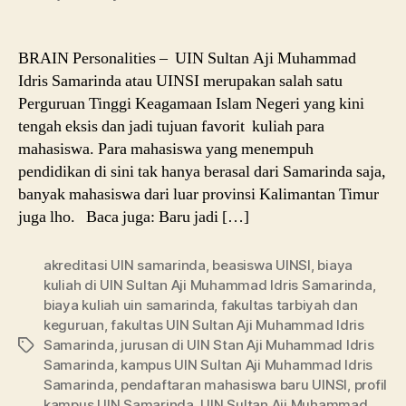
BRAIN Personalities – UIN Sultan Aji Muhammad
Idris Samarinda atau UINSI merupakan salah satu
Perguruan Tinggi Keagamaan Islam Negeri yang kini
tengah eksis dan jadi tujuan favorit kuliah para
mahasiswa. Para mahasiswa yang menempuh
pendidikan di sini tak hanya berasal dari Samarinda saja,
banyak mahasiswa dari luar provinsi Kalimantan Timur
juga lho. Baca juga: Baru jadi […]
akreditasi UIN samarinda
,
beasiswa UINSI
,
biaya
kuliah di UIN Sultan Aji Muhammad Idris Samarinda
,
biaya kuliah uin samarinda
,
fakultas tarbiyah dan
keguruan
,
fakultas UIN Sultan Aji Muhammad Idris
Samarinda
,
jurusan di UIN Stan Aji Muhammad Idris
Tags
Samarinda
,
kampus UIN Sultan Aji Muhammad Idris
Samarinda
,
pendaftaran mahasiswa baru UINSI
,
profil
kampus UIN Samarinda
,
UIN Sultan Aji Muhammad