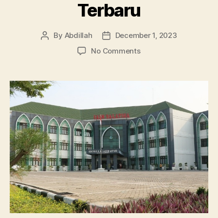
Terbaru
By
Abdillah
December 1, 2023
Post
Post
author
date
on
No Comments
Ini
Semua
Jurusan
Lengkap
IAIN
Salatiga
Terbaru