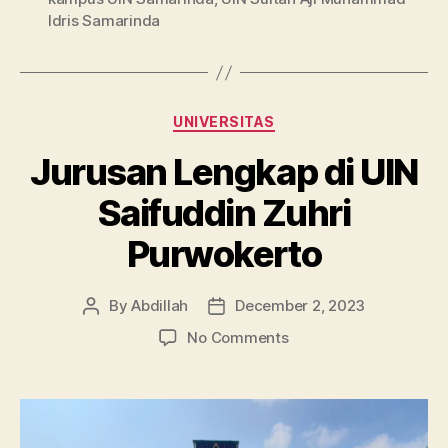
Idris Samarinda
Categories
UNIVERSITAS
Jurusan Lengkap di UIN
Saifuddin Zuhri
Purwokerto
By
Abdillah
December 2, 2023
Post
Post
author
date
on
No Comments
Jurusan
Lengkap
di
UIN
Saifuddin