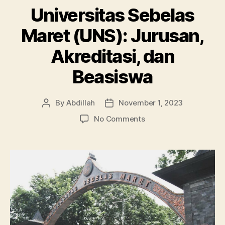
Universitas Sebelas
Maret (UNS): Jurusan,
Akreditasi, dan
Beasiswa
By
Abdillah
November 1, 2023
Post
Post
author
date
on
No Comments
Universitas
Sebelas
Maret
(UNS):
Jurusan,
Akreditasi,
dan
Beasiswa