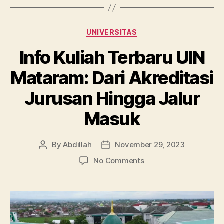
Categories
UNIVERSITAS
Info Kuliah Terbaru UIN
Mataram: Dari Akreditasi
Jurusan Hingga Jalur
Masuk
By
Abdillah
November 29, 2023
Post
Post
author
date
on
No Comments
Info
Kuliah
Terbaru
UIN
Mataram: