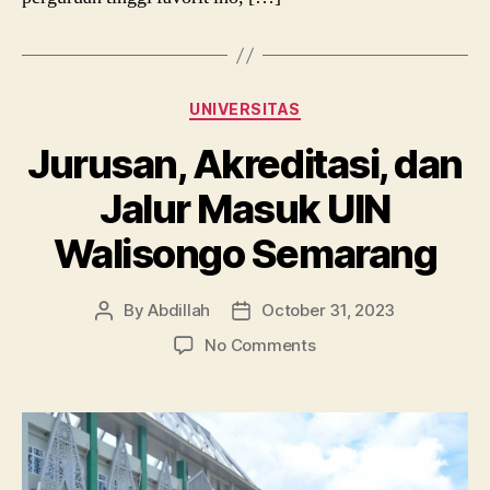
Categories
UNIVERSITAS
Jurusan, Akreditasi, dan
Jalur Masuk UIN
Walisongo Semarang
By
Abdillah
October 31, 2023
Post
Post
author
date
on
No Comments
Jurusan,
Akreditasi,
dan
Jalur
Masuk
UIN