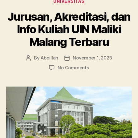
UNIVERSITAS
Jurusan, Akreditasi, dan
Info Kuliah UIN Maliki
Malang Terbaru
By
Abdillah
November 1, 2023
Post
Post
author
date
on
No Comments
Jurusan,
Akreditasi, dan
Info
Kuliah
UIN
Maliki
Malang
Terbaru