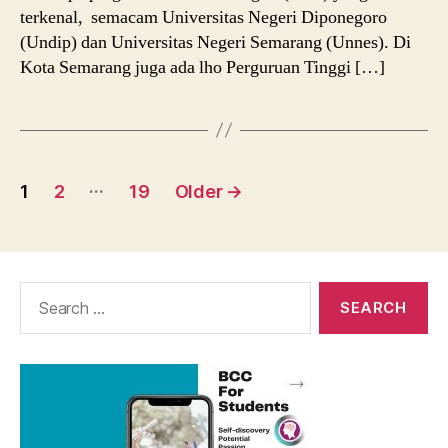
terkenal, semacam Universitas Negeri Diponegoro
(Undip) dan Universitas Negeri Semarang (Unnes). Di
Kota Semarang juga ada lho Perguruan Tinggi […]
Posts
…
1
2
19
Older
→
navigation
Search
for: