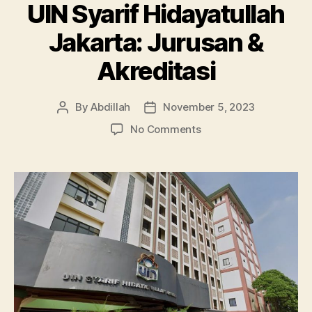
UIN Syarif Hidayatullah
Jakarta: Jurusan &
Akreditasi
By
Abdillah
November 5, 2023
Post
Post
author
date
on
No Comments
UIN
Syarif
Hidayatullah
Jakarta:
Jurusan
&
Akreditasi