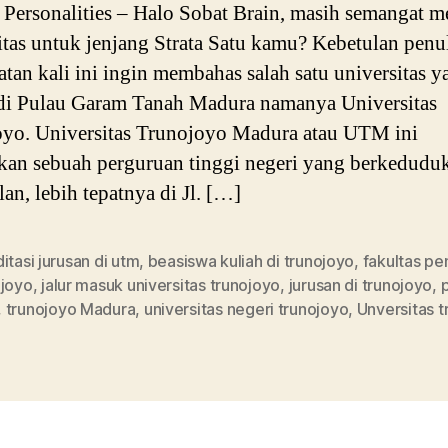
ersonalities – Halo Sobat Brain, masih semangat m
itas untuk jenjang Strata Satu kamu? Kebetulan penu
tan kali ini ingin membahas salah satu universitas y
di Pulau Garam Tanah Madura namanya Universitas
yo. Universitas Trunojoyo Madura atau UTM ini
an sebuah perguruan tinggi negeri yang berkedudu
an, lebih tepatnya di Jl. […]
itasi jurusan di utm
,
beasiswa kuliah di trunojoyo
,
fakultas pe
ojoyo
,
jalur masuk universitas trunojoyo
,
jurusan di trunojoyo
,
p
,
trunojoyo Madura
,
universitas negeri trunojoyo
,
Unversitas t