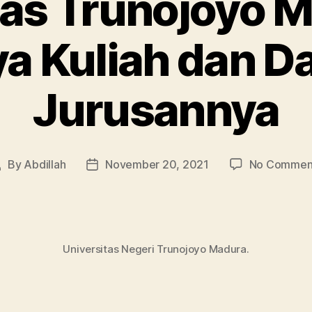
as Trunojoyo M
ya Kuliah dan Da
Jurusannya
By
Abdillah
November 20, 2021
No Commen
Post
Post
author
date
Universitas Negeri Trunojoyo Madura.