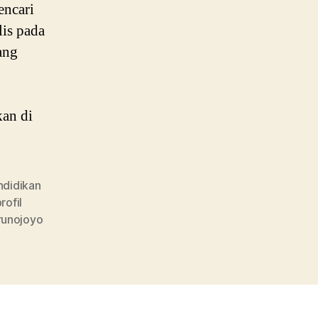
Jurusannya
encari
lis pada
ang
kan di
ndidikan
rofil
runojoyo