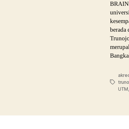
BRAIN P
univers
kesempa
berada 
Trunojo
merupak
Bangkal
akred
trun
Tags
UTM