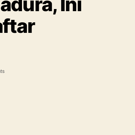
adura, Ini
ftar
on
ts
Universitas
Trunojoyo
Madura,
Ini
Biaya
Kuliah
dan
Daftar