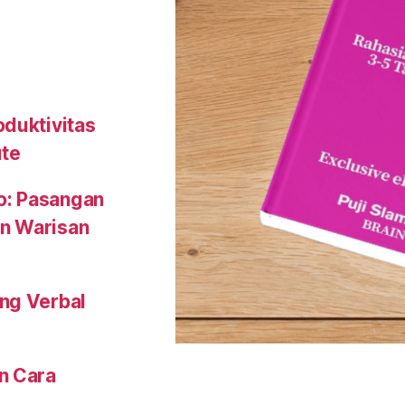
oduktivitas
ute
to: Pasangan
n Warisan
ng Verbal
n Cara