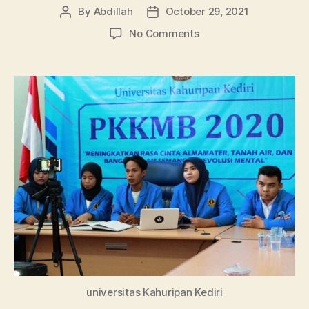
By
Abdillah
October 29, 2021
Post
Post
author
date
on
No Comments
Profil
Lengkap
Universitas
Kahuripan
Kediri,
Pendaftaran
dan
Program
Studi
universitas Kahuripan Kediri