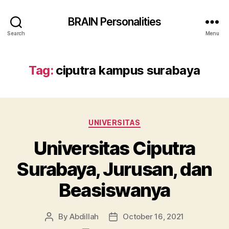
BRAIN Personalities
Search
Menu
Tag:
ciputra kampus surabaya
Categories
UNIVERSITAS
Universitas Ciputra
Surabaya, Jurusan, dan
Beasiswanya
By
Abdillah
October 16, 2021
Post
Post
author
date