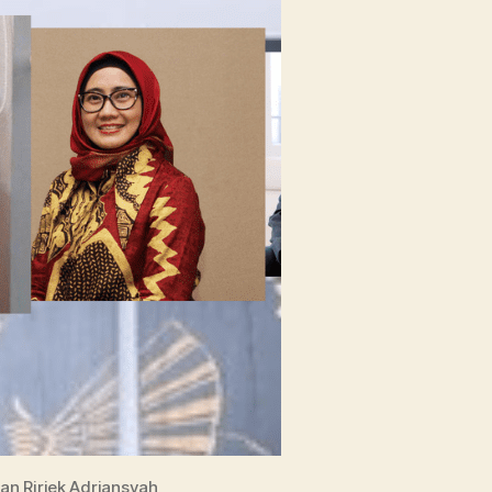
Kini
an Ririek Adriansyah