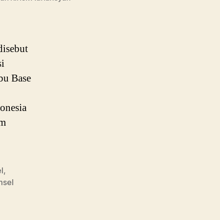
disebut
i
ibu Base
onesia
am
l
,
msel