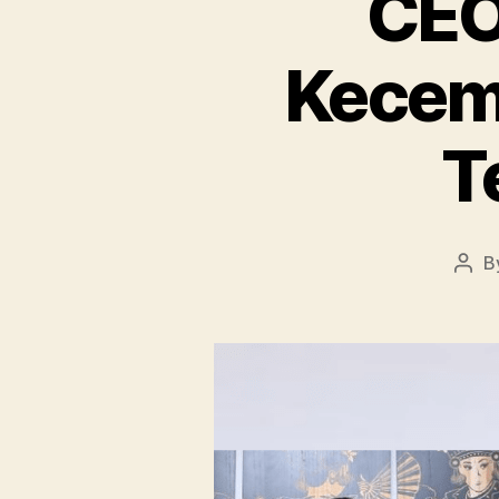
CEO
Keceme
T
B
Post
auth