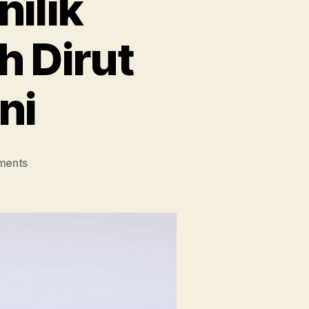
ilik
h Dirut
ni
on
ments
CEO
Telkomsel,
Menilik
Kecemerlangan
Kiprah
Dirut
Terdahulu
dan