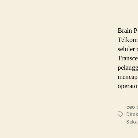
Brain P
Telkoms
seluler
Transce
pelangg
mencap
operato
ceo 
Dire
Tags
Seka