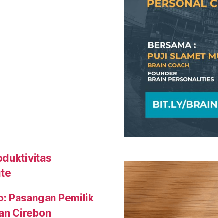
oduktivitas
ute
o: Pasangan Pemilik
an Cirebon