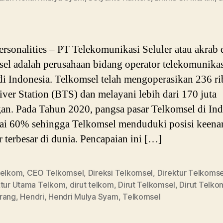
ersonalities – PT Telekomunikasi Seluler atau akrab 
el adalah perusahaan bidang operator telekomunikas
 di Indonesia. Telkomsel telah mengoperasikan 236 r
iver Station (BTS) dan melayani lebih dari 170 juta
an. Pada Tahun 2020, pangsa pasar Telkomsel di Ind
ai 60% sehingga Telkomsel menduduki posisi keen
r terbesar di dunia. Pencapaian ini […]
telkom
,
CEO Telkomsel
,
Direksi Telkomsel
,
Direktur Telkomse
ktur Utama Telkom
,
dirut telkom
,
Dirut Telkomsel
,
Dirut Telko
rang
,
Hendri
,
Hendri Mulya Syam
,
Telkomsel