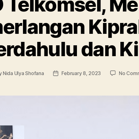
 Telkomsel, Men
rlangan Kipra
erdahulu dan Ki
y
Nida Ulya Shofana
February 8, 2023
No Com
Post
or
date