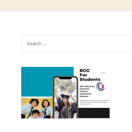
Search
for: