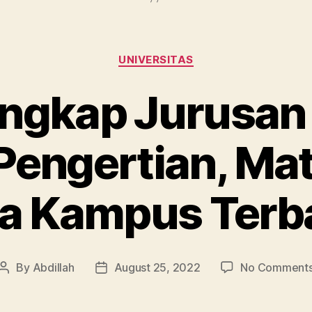
Categories
UNIVERSITAS
engkap Jurusan
 Pengertian, Mat
a Kampus Terb
By
Abdillah
August 25, 2022
No Comment
Post
Post
author
date