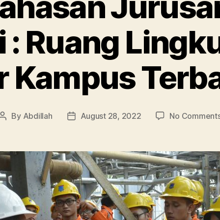
 Bahasan Jurusa
i : Ruang Lingk
r Kampus Terb
By
Abdillah
August 28, 2022
No Comment
Post
Post
author
date