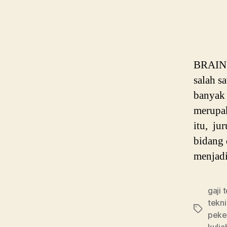
BRAIN P
salah s
banyak 
merupak
itu, ju
bidang 
menjad
gaji 
tekni
Tags
peker