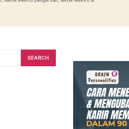
h
,
teknik elektro pengertian
,
teknik elektro ui