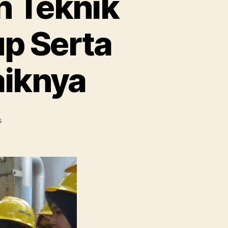
n Teknik
up Serta
aiknya
on
s
Ini
Dia
Bahasan
Jurusan
Teknik
Industri
:
Ruang