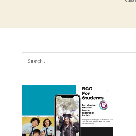
kulia
Search
for: