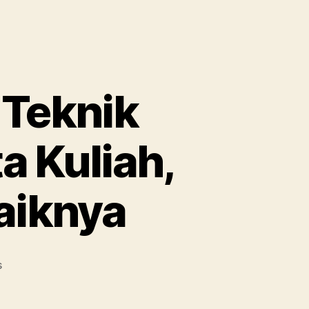
 Teknik
a Kuliah,
aiknya
on
s
Info
Lengkap