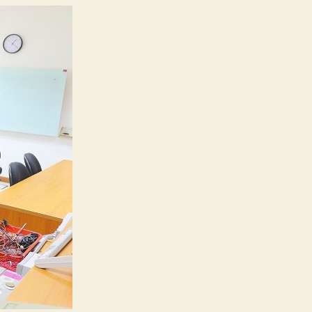
Jurusan
Teknik
Elektro:
Pengertian,
Mata
Kuliah,
Hingga
Kampus
Terbaiknya