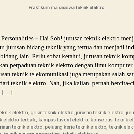
Praktikum mahasiswa teknik elektro.
ersonalities – Hai Sob! jurusan teknik elektro menj
atu jurusan bidang teknik yang tertua dan menjadi in
bidang lain. Perlu sobat ketahui, jurusan teknik kom
an perpaduan teknik elektro dengan ilmu komputer.
rusan teknik telekomunikasi juga merupakan salah sa
dari teknik elektro. Nah, jika kalian pernah bercita-c
i […]
teknik elektro
,
gelar teknik elektro
,
jurusan teknik elektro
,
jur
k elektro terbaik
,
kampus favorit elektro
,
konsetrasi teknik e
jaan teknik elektro
,
peluang kerja teknik elektro
,
teknik elek