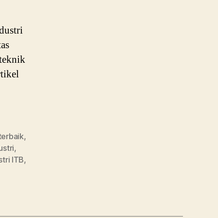
dustri
tas
teknik
tikel
 terbaik
,
ustri
,
stri ITB
,