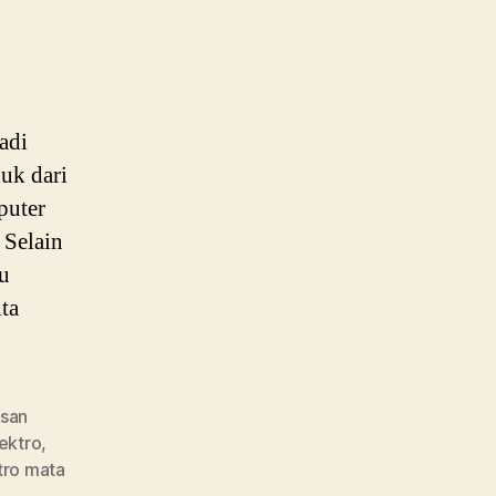
adi
duk dari
puter
 Selain
tu
ita
usan
lektro
,
tro mata