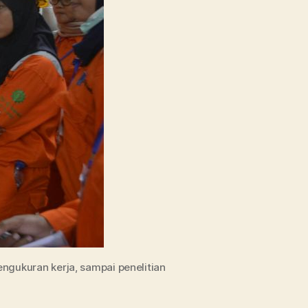
Lingkup
Serta
Daftar
Kampus
Terbaiknya
ngukuran kerja, sampai penelitian