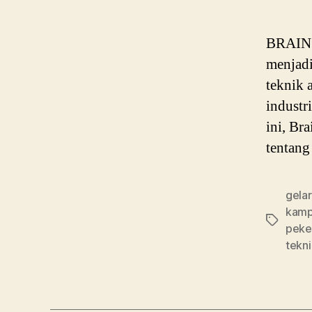
BRAIN P
menjadi
teknik 
industr
ini, Br
tentang
gelar
kampu
Tags
peker
tekni