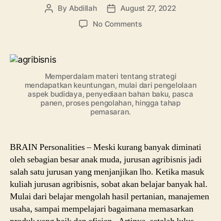
By
Abdillah
August 27, 2022
Post
Post
author
date
on
No Comments
Bahasan
Lengkap
Kuliah
Jurusan
Memperdalam materi tentang strategi
Agribisnis:
mendapatkan keuntungan, mulai dari pengelolaan
Sisi
aspek budidaya, penyediaan bahan baku, pasca
Lain,
panen, proses pengolahan, hingga tahap
Sampai
pemasaran.
Prospek
Karir
Lulusannya
BRAIN Personalities – Meski kurang banyak diminati
oleh sebagian besar anak muda, jurusan agribisnis jadi
salah satu jurusan yang menjanjikan lho. Ketika masuk
kuliah jurusan agribisnis, sobat akan belajar banyak hal.
Mulai dari belajar mengolah hasil pertanian, manajemen
usaha, sampai mempelajari bagaimana memasarkan