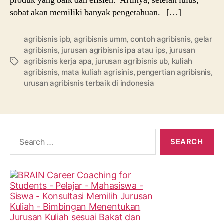
produk yang baik dan efisien. Artinya, setelah lulus,
sobat akan memiliki banyak pengetahuan. […]
agribisnis ipb
,
agribisnis umm
,
contoh agribisnis
,
gelar
agribisnis
,
jurusan agribisnis ipa atau ips
,
jurusan
agribisnis kerja apa
,
jurusan agribisnis ub
,
kuliah
Tags
agribisnis
,
mata kuliah agrisinis
,
pengertian agribisnis
,
urusan agribisnis terbaik di indonesia
Search
for: