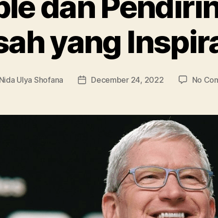
e dan Pendirin
sah yang Inspira
Nida Ulya Shofana
December 24, 2022
No Co
Post
r
date