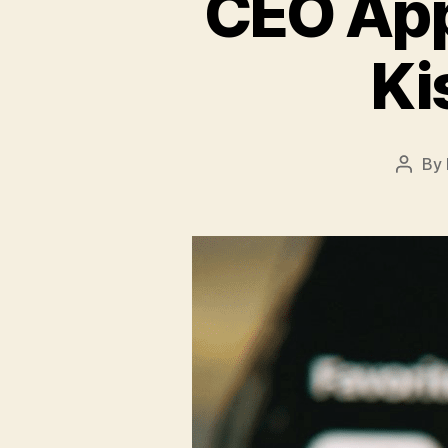
CEO Appl
Ki
By
Post
autho