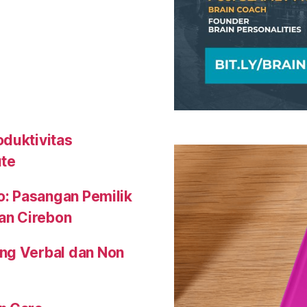
oduktivitas
ute
o: Pasangan Pemilik
an Cirebon
ng Verbal dan Non