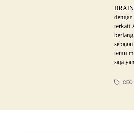
BRAIN P
dengan 
terkait
berlang
sebagai
tentu m
saja y
CEO 
Tags