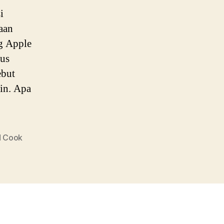
i
aan
ng Apple
tus
ebut
in. Apa
d Cook