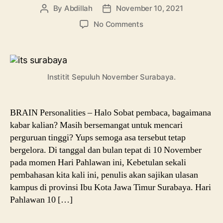
By
Abdillah
November 10, 2021
Post
Post
author
date
on
No Comments
Profil
ITS
Surabaya:
Info
Institit Sepuluh November Surabaya.
Kampus
dengan
Jurusan
Unggulan
BRAIN Personalities – Halo Sobat pembaca, bagaimana
Serta
kabar kalian? Masih bersemangat untuk mencari
Beasiswanya
perguruan tinggi? Yups semoga asa tersebut tetap
bergelora. Di tanggal dan bulan tepat di 10 November
pada momen Hari Pahlawan ini, Kebetulan sekali
pembahasan kita kali ini, penulis akan sajikan ulasan
kampus di provinsi Ibu Kota Jawa Timur Surabaya. Hari
Pahlawan 10 […]