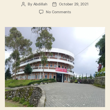
By
Abdillah
October 29, 2021
Post
Post
author
date
on
No Comments
Informasi
Universitas
Berastagi
Quality,
Jurusan
dan
Akreditasinya