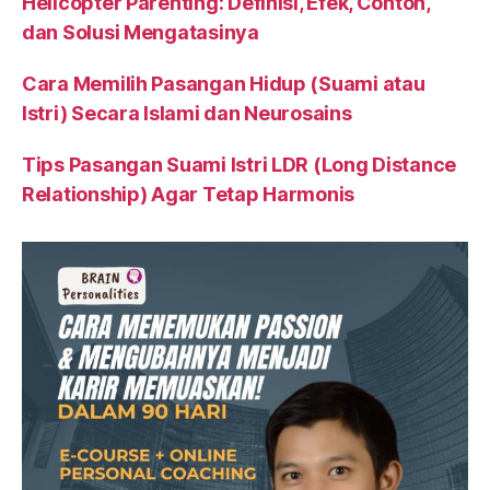
Helicopter Parenting: Definisi, Efek, Contoh,
dan Solusi Mengatasinya
Cara Memilih Pasangan Hidup (Suami atau
Istri) Secara Islami dan Neurosains
Tips Pasangan Suami Istri LDR (Long Distance
Relationship) Agar Tetap Harmonis