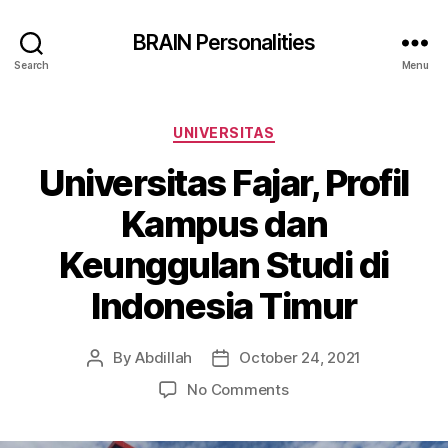
BRAIN Personalities
Search
Menu
Categories
UNIVERSITAS
Universitas Fajar, Profil
Kampus dan
Keunggulan Studi di
Indonesia Timur
By
Abdillah
October 24, 2021
Post
Post
author
date
on
No Comments
Universitas
Fajar,