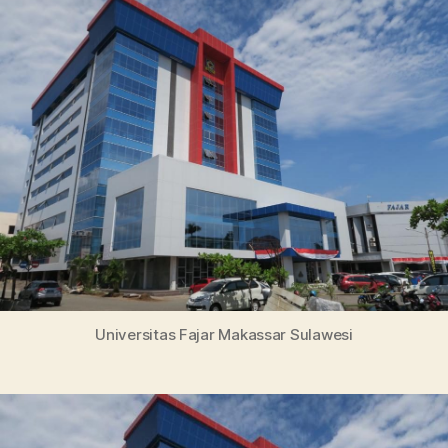
Profil
Kampus
dan
Keunggulan
Studi
di
Indonesia
Timur
Universitas Fajar Makassar Sulawesi