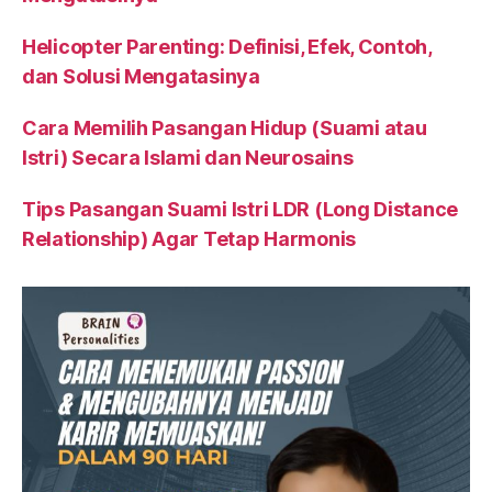
Helicopter Parenting: Definisi, Efek, Contoh,
dan Solusi Mengatasinya
Cara Memilih Pasangan Hidup (Suami atau
Istri) Secara Islami dan Neurosains
Tips Pasangan Suami Istri LDR (Long Distance
Relationship) Agar Tetap Harmonis