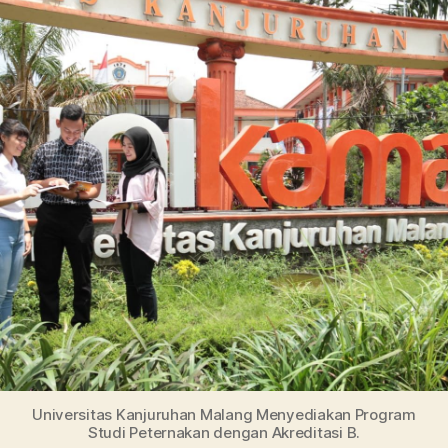
Kanjuruhan,
Informasi
Lengkap
Pendaftaran
dan
Jurusannya
Universitas Kanjuruhan Malang Menyediakan Program
Studi Peternakan dengan Akreditasi B.