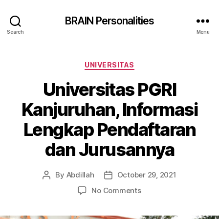
BRAIN Personalities
Search
Menu
Categories
UNIVERSITAS
Universitas PGRI
Kanjuruhan, Informasi
Lengkap Pendaftaran
dan Jurusannya
By
Abdillah
October 29, 2021
Post
Post
author
date
on
No Comments
Universitas
PGRI