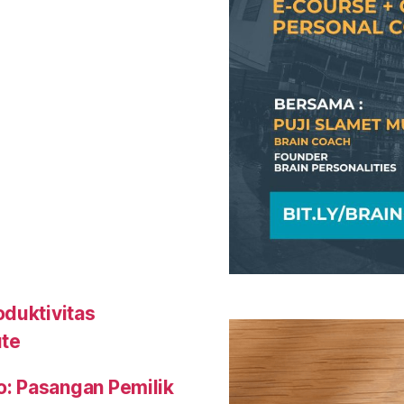
oduktivitas
ute
o: Pasangan Pemilik