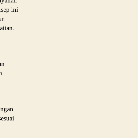
ayanan
sep ini
an
aitan.
an
n
angan
sesuai