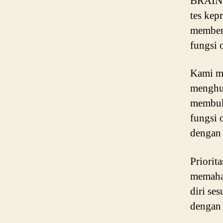
BRAIN 
tes kep
member
fungsi 
Kami m
menghub
membukt
fungsi 
dengan 
Priorit
memaha
diri se
dengan 