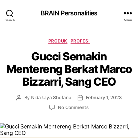
BRAIN Personalities
Search
Menu
Categories
PRODUK
PROFESI
Gucci Semakin
Mentereng Berkat Marco
Bizzarri, Sang CEO
By
Nida Ulya Shofana
February 1, 2023
Post
Post
author
date
on
No Comments
Gucci
Semakin
Mentereng
Berkat