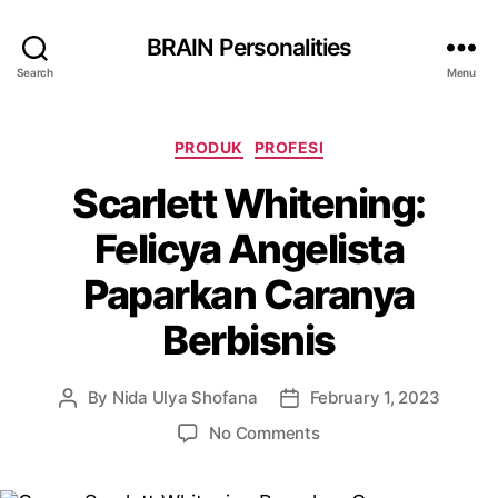
BRAIN Personalities
Search
Menu
Categories
PRODUK
PROFESI
Scarlett Whitening:
Felicya Angelista
Paparkan Caranya
Berbisnis
By
Nida Ulya Shofana
February 1, 2023
Post
Post
author
date
on
No Comments
Scarlett
Whitening: