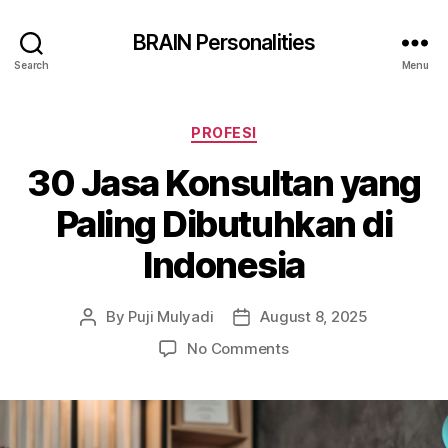
BRAIN Personalities
Search
Menu
Categories
PROFESI
30 Jasa Konsultan yang
Paling Dibutuhkan di
Indonesia
By
Puji Mulyadi
August 8, 2025
Post
Post
author
date
on
No Comments
30
Jasa
Konsultan
yang