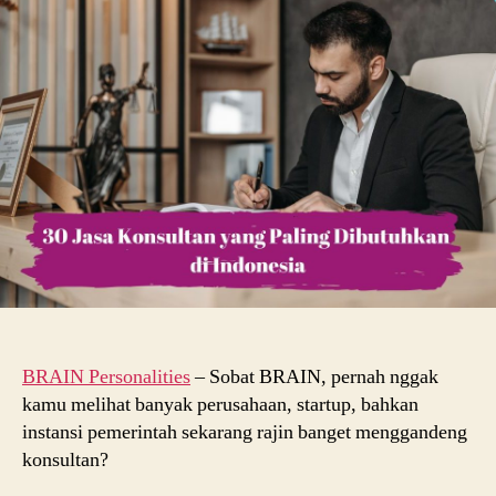
Paling
Dibutuhkan
di
Indonesia
BRAIN Personalities
– Sobat BRAIN, pernah nggak
kamu melihat banyak perusahaan, startup, bahkan
instansi pemerintah sekarang rajin banget menggandeng
konsultan?