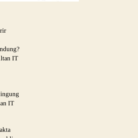
rir
n
Bandung?
ltan IT
bingung
tan IT
akta