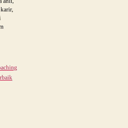
 ahli,
karir,
i
am
oaching
rbaik