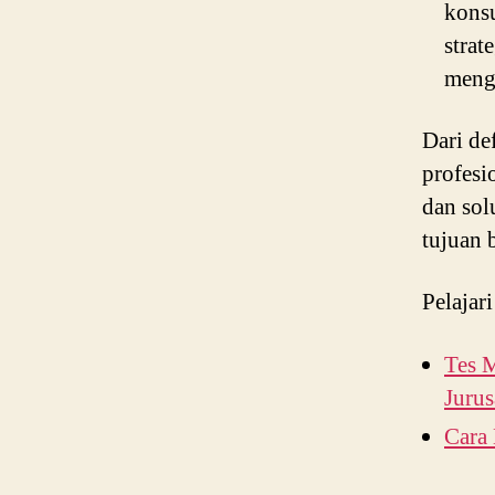
konsu
strat
meng
Dari de
profesi
dan sol
tujuan 
Pelajari
Tes M
Jurus
Cara