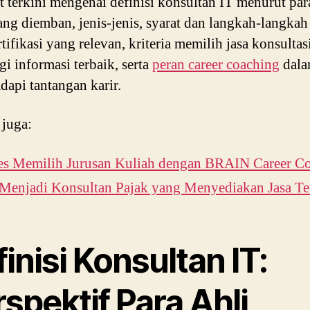
et terkini mengenai definisi konsultan IT menurut para
ang diemban, jenis-jenis, syarat dan langkah-langkah 
rtifikasi yang relevan, kriteria memilih jasa konsultas
gi informasi terbaik, serta
peran career coaching
dal
api tantangan karir.
 juga:
es Memilih Jurusan Kuliah dengan BRAIN Career C
 Menjadi Konsultan Pajak yang Menyediakan Jasa Te
inisi Konsultan IT:
spektif Para Ahli