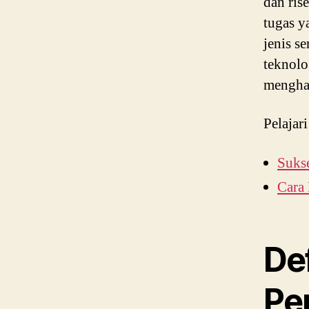
dan ris
tugas y
jenis se
teknolo
menghad
Pelajari
Suks
Cara
Def
Per