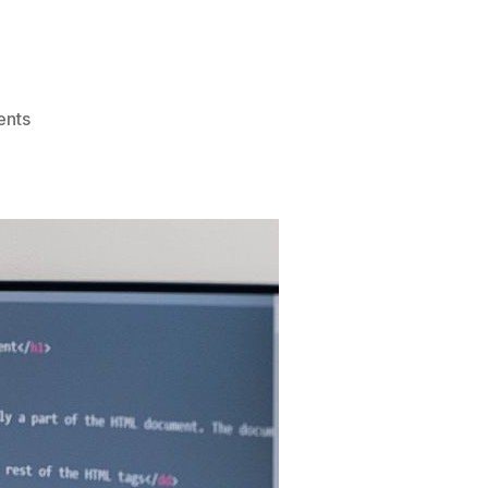
on
nts
Konsultan
IT:
Definisi,
Tugas,
Syarat,
Sertifikasi,
&
Tips
Karir