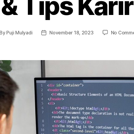
& Tips Karir
By
Puji Mulyadi
November 18, 2023
No Comme
st
Post
thor
date