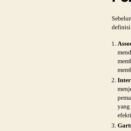
Sebelu
definisi
Asso
mende
membe
memba
Inter
menje
pema
yang 
efekti
Gart