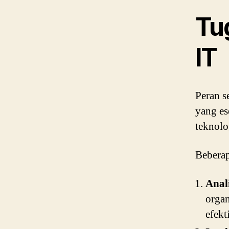
Tu
IT
Peran s
yang es
teknolo
Beberap
Anal
organ
efekti