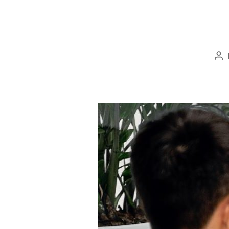
Po
au