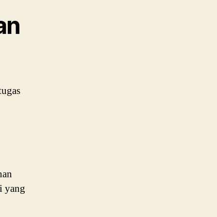
an
tugas
han
i yang