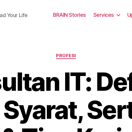
BRAIN Stories
Services
U
ad Your Life
Categories
PROFESI
ltan IT: Def
Syarat, Sert