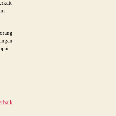
erkait
lam
eorang
dangan
apai
n
erbaik