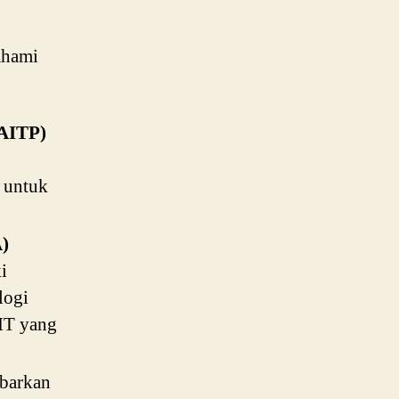
ahami
(AITP)
i untuk
A)
i
logi
IT yang
mbarkan