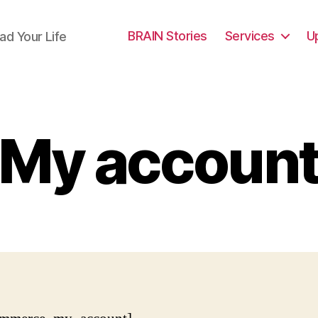
BRAIN Stories
Services
U
ad Your Life
My accoun