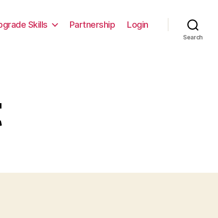
pgrade Skills
Partnership
Login
Search
t