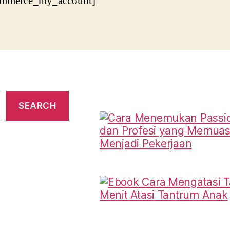
mmerce_my_account]