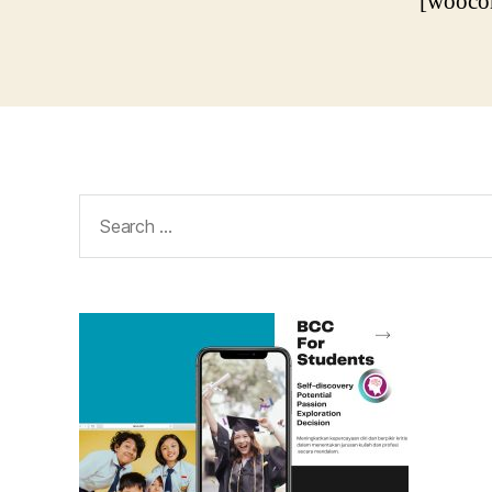
[wooco
Search
for: