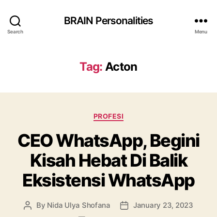
BRAIN Personalities
Search
Menu
Tag:
Acton
Categories
PROFESI
CEO WhatsApp, Begini
Kisah Hebat Di Balik
Eksistensi WhatsApp
By
Nida Ulya Shofana
January 23, 2023
Post
Post
author
date