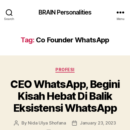
BRAIN Personalities
Search
Menu
Tag:
Co Founder WhatsApp
Categories
PROFESI
CEO WhatsApp, Begini
Kisah Hebat Di Balik
Eksistensi WhatsApp
By
Nida Ulya Shofana
January 23, 2023
Post
Post
author
date