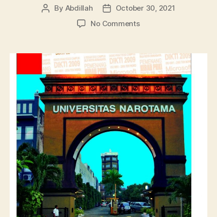
By
Abdillah
October 30, 2021
Post
Post
author
date
on
No Comments
Informasi
Jurusan
Universitas
Narotama,
Kampus
Favorit
Surabaya