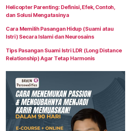
Helicopter Parenting: Definisi, Efek, Contoh,
dan Solusi Mengatasinya
Cara Memilih Pasangan Hidup (Suami atau
Istri) Secara Islami dan Neurosains
Tips Pasangan Suami Istri LDR (Long Distance
Relationship) Agar Tetap Harmonis