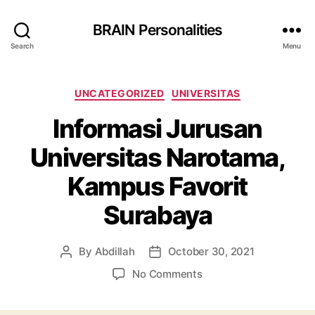
BRAIN Personalities
Search
Menu
Categories
UNCATEGORIZED
UNIVERSITAS
Informasi Jurusan
Universitas Narotama,
Kampus Favorit
Surabaya
By
Abdillah
October 30, 2021
Post
Post
author
date
on
No Comments
Informasi
Jurusan