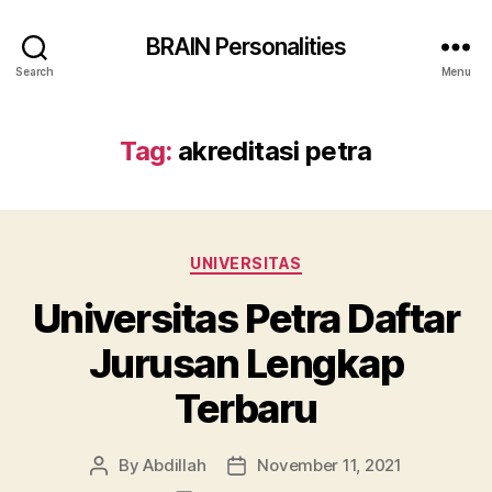
BRAIN Personalities
Search
Menu
Tag:
akreditasi petra
Categories
UNIVERSITAS
Universitas Petra Daftar
Jurusan Lengkap
Terbaru
By
Abdillah
November 11, 2021
Post
Post
author
date