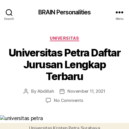
BRAIN Personalities
Search
Menu
Categories
UNIVERSITAS
Universitas Petra Daftar
Jurusan Lengkap
Terbaru
By
Abdillah
November 11, 2021
Post
Post
author
date
on
No Comments
Universitas
Petra
Daftar
Jurusan
Universitas Kristen Petra Surabaya