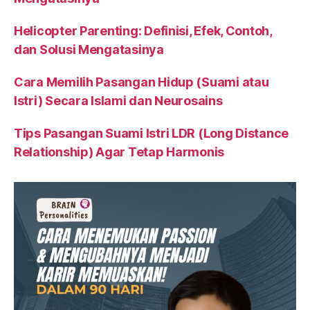
Helicopter Parenting: Definisi, Efek, Contoh,
dan Solusi Mengatasinya
Cara Memilih Pasangan Hidup (Suami atau
Istri) Secara Islami dan Neurosains
Tips Pasangan Suami Istri LDR (Long Distance
Relationship) Agar Tetap Harmonis