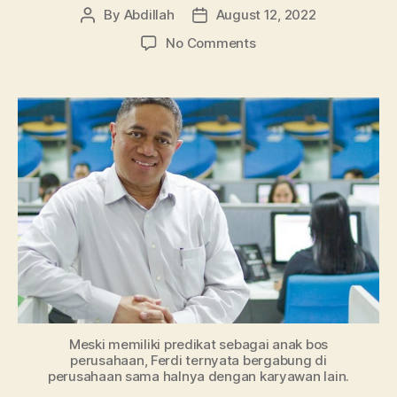
By
Abdillah
August 12, 2022
Post
Post
author
date
on
No Comments
Bos
JNE,
Feriadi
Soeprapto
Sekaligus
Pemilik
JNE
Dulu
Mantan
Kurir
Meski memiliki predikat sebagai anak bos
perusahaan, Ferdi ternyata bergabung di
perusahaan sama halnya dengan karyawan lain.