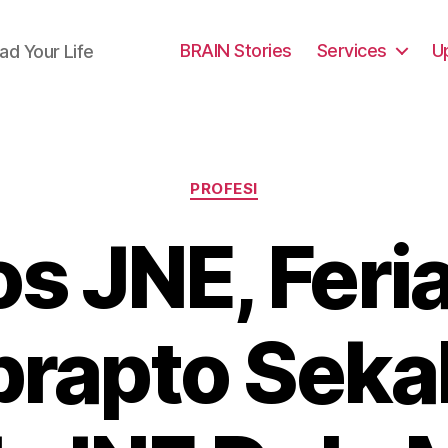
BRAIN Stories
Services
U
ad Your Life
Categories
PROFESI
s JNE, Feri
rapto Seka