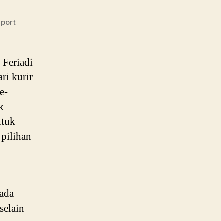
port
 Feriadi
ri kurir
e-
k
ntuk
pilihan
 ada
selain