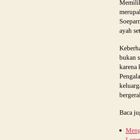
Memili
merupak
Soeparn
ayah se
Keberha
bukan s
karena 
Pengala
keluarg
bergera
Baca ju
Meng
Lege