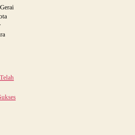
 Gerai
ota
r
ra
Telah
Sukses