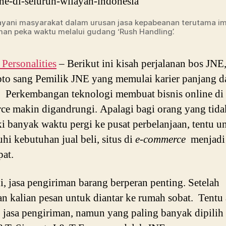
yani masyarakat dalam urusan jasa kepabeanan terutama im
iman peka waktu melalui gudang ‘Rush Handling’.
ersonalities
– Berikut ini k
isah perjalanan bos JNE,
to sang Pemilik JNE yang memulai karier panjang da
.
Perkembangan teknologi membuat bisnis online di 
e makin digandrungi. Apalagi bagi orang yang tida
i banyak waktu pergi ke pusat perbelanjaan, tentu u
i kebutuhan jual beli, situs di
e-commerce
menjadi 
pat.
ni, jasa pengiriman barang berperan penting. Setelah
an kalian pesan untuk diantar ke rumah sobat. Tentu
jasa pengiriman, namun yang paling banyak dipilih 