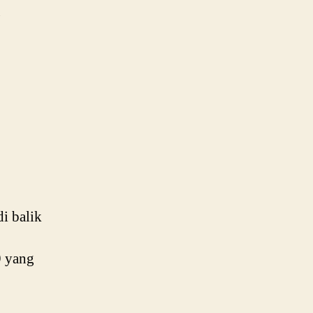
,
di balik
9 yang