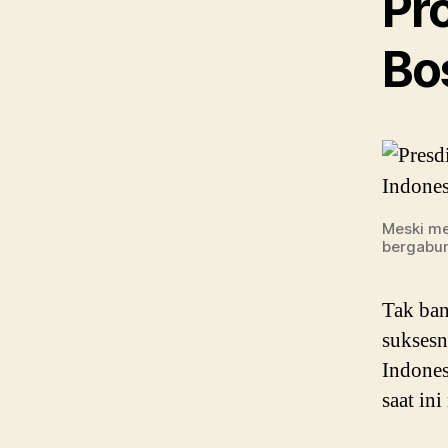
Pro
Bo
Meski me
bergabun
Tak ban
suksesn
Indones
saat in