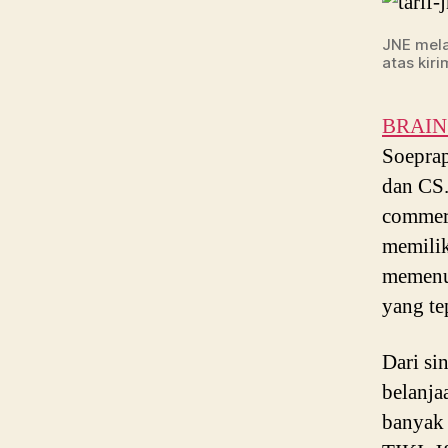
JNE mela
atas kir
BRAIN P
Soeprap
dan CS
commerc
memilik
memenuh
yang te
Dari si
belanja
banyak 