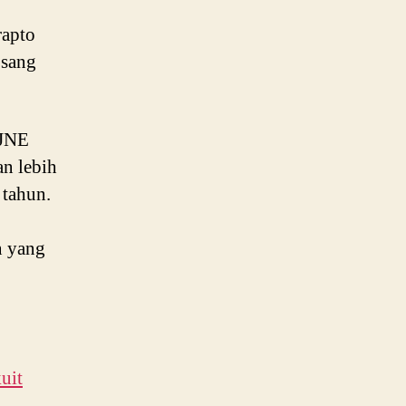
rapto
 sang
 JNE
an lebih
 tahun.
n yang
uit