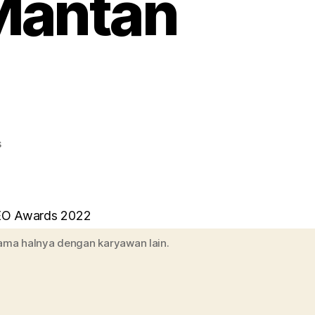
 Mantan
on
s
Bos
JNE,
Feriadi
Soeprapto
Sekaligus
sama halnya dengan karyawan lain.
Pemilik
JNE
Dulu
Mantan
Kurir