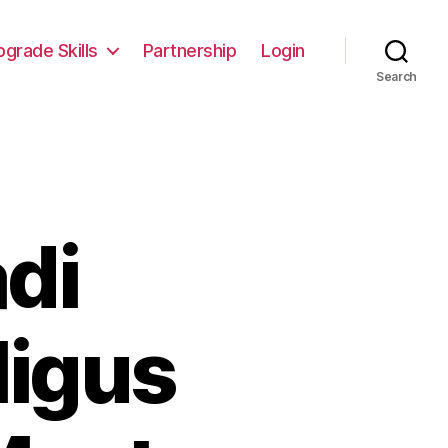
pgrade Skills
Partnership
Login
Search
adi
ligus