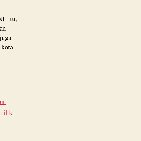
NE itu,
kan
juga
 kota
non
milik