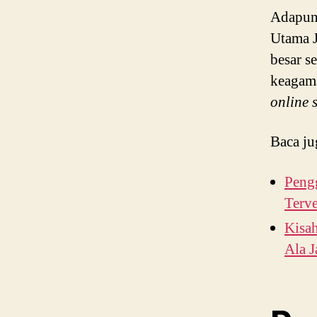
Adapun 
Utama J
besar s
keagama
online s
Baca ju
Peng
Terve
Kisa
Ala 