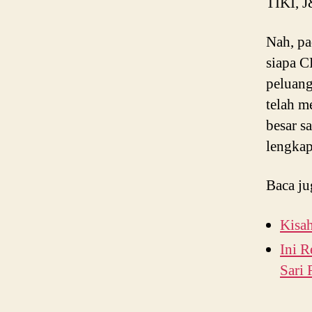
TIKI, J
Nah, pa
siapa C
peluang
telah m
besar s
lengkap
Baca ju
Kisa
Ini 
Sari 