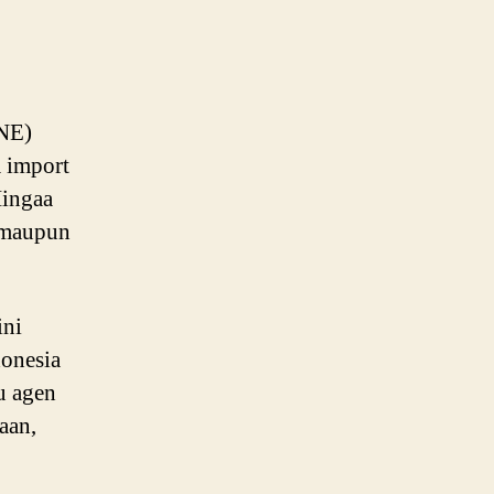
JNE)
 import
Hingaa
r maupun
ini
onesia
u agen
aan,