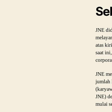
Se
JNE did
melayan
atas ki
saat in
corpora
JNE mem
jumlah 
(karyaw
JNE) de
mulai s