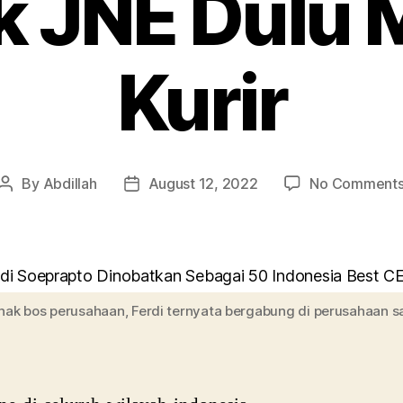
k JNE Dulu
Kurir
By
Abdillah
August 12, 2022
No Comment
Post
Post
author
date
anak bos perusahaan, Ferdi ternyata bergabung di perusahaan 