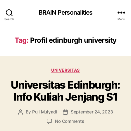
BRAIN Personalities
Search
Menu
Tag:
Profil edinburgh university
Categories
UNIVERSITAS
Universitas Edinburgh:
Info Kuliah Jenjang S1
By
Puji Mulyadi
September 24, 2023
Post
Post
author
date
on
No Comments
Universitas