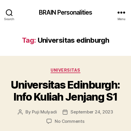
BRAIN Personalities
Search
Menu
Tag:
Universitas edinburgh
Categories
UNIVERSITAS
Universitas Edinburgh:
Info Kuliah Jenjang S1
By
Puji Mulyadi
September 24, 2023
Post
Post
author
date
on
No Comments
Universitas