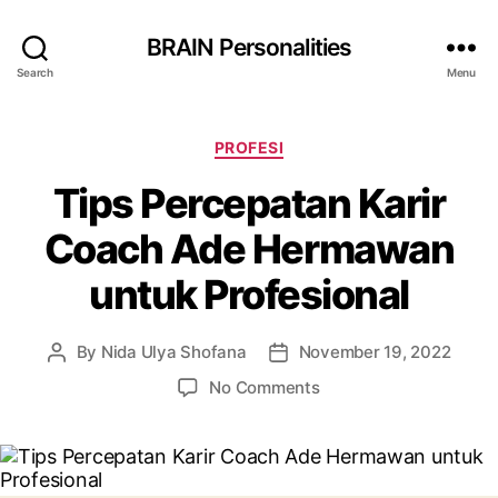
BRAIN Personalities
Search
Menu
Categories
PROFESI
Tips Percepatan Karir
Coach Ade Hermawan
untuk Profesional
By
Nida Ulya Shofana
November 19, 2022
Post
Post
author
date
on
No Comments
Tips
Percepatan
Karir
Coach