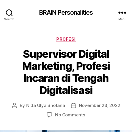
BRAIN Personalities
Search
Menu
Categories
PROFESI
Supervisor Digital
Marketing, Profesi
Incaran di Tengah
Digitalisasi
By
Nida Ulya Shofana
November 23, 2022
Post
Post
author
date
on
No Comments
Supervisor
Digital