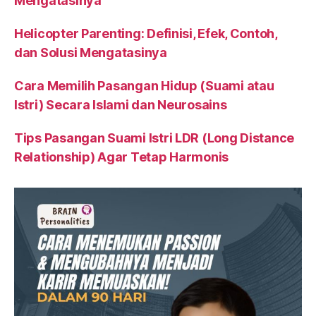
Mengatasinya
Helicopter Parenting: Definisi, Efek, Contoh,
dan Solusi Mengatasinya
Cara Memilih Pasangan Hidup (Suami atau
Istri) Secara Islami dan Neurosains
Tips Pasangan Suami Istri LDR (Long Distance
Relationship) Agar Tetap Harmonis