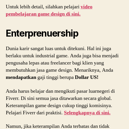
Untuk lebih detail, silahkan pelajari
video
pembelajaran game design di sini.
Enterprenuership
Dunia karir sangat luas untuk ditekuni. Hal ini juga
berlaku untuk industrial game. Anda juga bisa menjadi
pengusaha lepas atau freelancer bagi klien yang
membutuhkan jasa game design. Menariknya, Anda
mendapatkan
gaji tinggi berupa
Dollar US!
Anda harus belajar dan mengikuti pasar luarnegeri di
Fiverr. Di sini semua jasa ditawarkan secara global.
Keterampilan game design cukup tinggi komisinya.
Pelajari Fiverr dari praktisi.
Selengkapnya di sini.
Namun, jika keterampilan Anda terbatas dan tidak