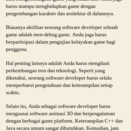
harus mampu menghidupkan game dengan
pengembangan karakter dan arsitektur di dalamnya.
Biasanya aktifitas seorang software developer sebuah
game adalah men-debug game. Anda juga harus
berpartisipasi dalam pengujian kelayakan game bagi
pengguna.
Hal penting lainnya adalah Anda harus mengikuti
perkembangan tren dan teknologi. Seperti yang
diketahui, seorang software developer harus selalu
memperbarui pengetahuan dan keterampilan setiap
waktu.
Selain itu, Anda sebagai software developer harus
menguasai software animasi 3D dan berpengalaman
dengan berbagai game platform. Keterampilan C++ dan
Java secara umum sangat dibutuhkan. Kemudian, jam