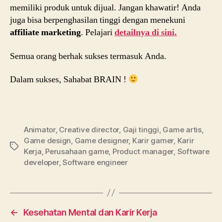
memiliki produk untuk dijual. Jangan khawatir! Anda
juga bisa berpenghasilan tinggi dengan menekuni
affiliate marketing
. Pelajari
detailnya di sini.
Semua orang berhak sukses termasuk Anda.
Dalam sukses, Sahabat BRAIN !
Animator
,
Creative director
,
Gaji tinggi
,
Game artis
,
Game design
,
Game designer
,
Karir gamer
,
Karir
Tags
Kerja
,
Perusahaan game
,
Product manager
,
Software
developer
,
Software engineer
←
Kesehatan Mental dan Karir Kerja