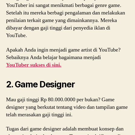
YouTuber ini sangat menikmati berbagai genre game.
Setelah itu mereka berbagi pengalaman dan melakukan
penilaian terkait game yang dimainkannya. Mereka
dibayar dengan gaji tinggi dari penyedia iklan di
YouTube.
Apakah Anda ingin menjadi game artist di YouTube?
Sebaiknya Anda belajar bagaimana menjadi
YouTuber
sukses di sini.
2. Game Designer
Mau gaji tinggi Rp 80.000.0000 per bukan? Game
designer yang berkutat tentang video dan tampilan game
telah merasakan gaji tinggi ini.
Tugas dari game designer adalah membuat konsep dan