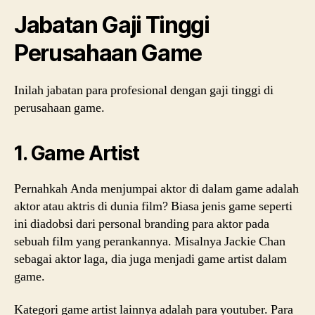
Jabatan Gaji Tinggi
Perusahaan Game
Inilah jabatan para profesional dengan gaji tinggi di
perusahaan game.
1. Game Artist
Pernahkah Anda menjumpai aktor di dalam game adalah
aktor atau aktris di dunia film? Biasa jenis game seperti
ini diadobsi dari personal branding para aktor pada
sebuah film yang perankannya. Misalnya Jackie Chan
sebagai aktor laga, dia juga menjadi game artist dalam
game.
Kategori game artist lainnya adalah para youtuber. Para