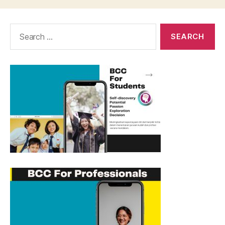
Search
for: