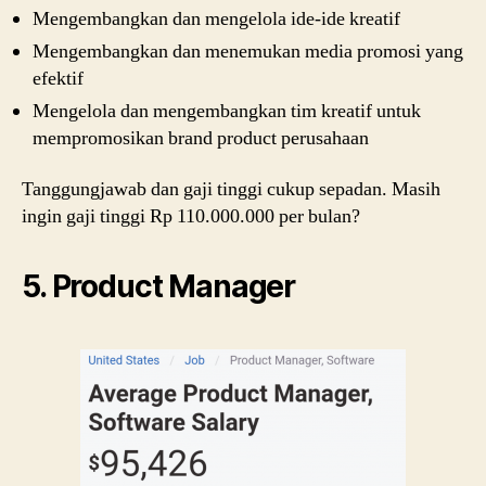
Mengembangkan dan mengelola ide-ide kreatif
Mengembangkan dan menemukan media promosi yang
efektif
Mengelola dan mengembangkan tim kreatif untuk
mempromosikan brand product perusahaan
Tanggungjawab dan gaji tinggi cukup sepadan. Masih
ingin gaji tinggi Rp 110.000.000 per bulan?
5. Product Manager