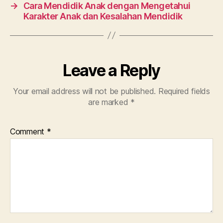
→
Cara Mendidik Anak dengan Mengetahui
Karakter Anak dan Kesalahan Mendidik
Leave a Reply
Your email address will not be published.
Required fields
are marked
*
Comment
*