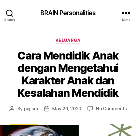
BRAIN Personalities
Search
Menu
Categories
KELUARGA
Cara Mendidik Anak
dengan Mengetahui
Karakter Anak dan
Kesalahan Mendidik
on
By
pujism
May 29, 2020
No Comments
Post
Post
Car
author
date
Men
Ana
den