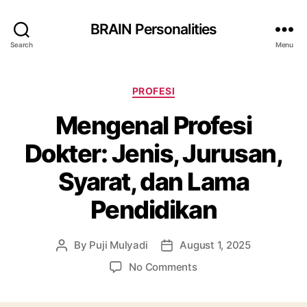
BRAIN Personalities
Search
Menu
Categories
PROFESI
Mengenal Profesi
Dokter: Jenis, Jurusan,
Syarat, dan Lama
Pendidikan
By
Puji Mulyadi
August 1, 2025
Post
Post
author
date
on
No Comments
Mengenal
Profesi