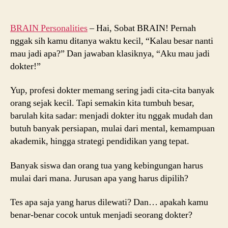
Dokter:
Jenis,
Jurusan,
BRAIN Personalities
– Hai, Sobat BRAIN!
Pernah
Syarat,
nggak sih kamu ditanya waktu kecil, “Kalau besar nanti
dan
mau jadi apa?” Dan jawaban klasiknya, “Aku mau jadi
Lama
dokter!”
Pendidikan
Yup, profesi dokter memang sering jadi cita-cita banyak
orang sejak kecil. Tapi semakin kita tumbuh besar,
barulah kita sadar: menjadi dokter itu nggak mudah dan
butuh banyak persiapan, mulai dari mental, kemampuan
akademik, hingga strategi pendidikan yang tepat.
Banyak siswa dan orang tua yang kebingungan harus
mulai dari mana. Jurusan apa yang harus dipilih?
Tes apa saja yang harus dilewati? Dan… apakah kamu
benar-benar cocok untuk menjadi seorang dokter?