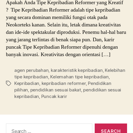
Apakah Anda Tipe Kepribadian Reformer yang Kreatif
Fung
? Tipe Kepribadian Reformer adalah tipe kepribadian
Otak
yang secara dominan memiliki fungsi otak pada
Neokorteks kanan. Selain itu, letak dimana kreativitas
dan ide-ide spektakular diproduksi. Penemu hal-hal baru
yang jarang terlintas di benak siapa pun. Dan, karir
puncak Tipe Kepribadian Reformer dipenuhi dengan
banyak inovasi. Kreativitas dengan orientasi […]
agen perubahan
,
karakteristik kepribadian
,
Kelebihan
tipe kepribadian
,
Kelemahan tipe kepribadian
,
Kepribadian
,
kepribadian reformer
,
Pendidikan
Tags
pilihan
,
pendidikan sesuai bakat
,
pendidikan sesuai
kepribadian
,
Puncak karir
Search
for: