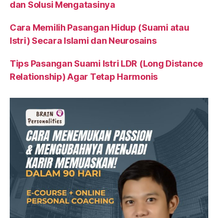
dan Solusi Mengatasinya
Cara Memilih Pasangan Hidup (Suami atau
Istri) Secara Islami dan Neurosains
Tips Pasangan Suami Istri LDR (Long Distance
Relationship) Agar Tetap Harmonis