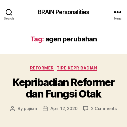
BRAIN Personalities
Search
Menu
Tag:
agen perubahan
Categories
REFORMER
TIPE KEPRIBADIAN
Kepribadian Reformer
dan Fungsi Otak
on
By
pujism
April 12, 2020
2 Comments
Post
Post
Kepr
author
date
Refo
dan