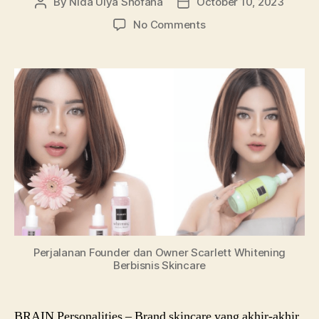
By
Nida Ulya Shofana
October 10, 2023
Post
Post
author
date
on
No Comments
Pemilik
dan
CEO
Scarlett
Whitening,
Ungkap
Taktik
Bisnis
Skincare
Perjalanan Founder dan Owner Scarlett Whitening
Berbisnis Skincare
BRAIN Personalities – Brand skincare yang akhir-akhir