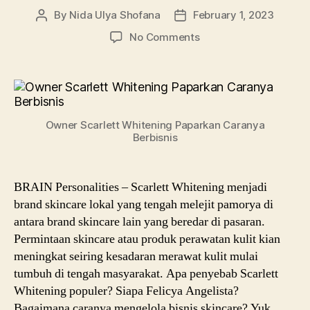
By
Nida Ulya Shofana
February 1, 2023
Post
Post
author
date
on
No Comments
Scarlett
Whitening:
Felicya
Angelista
Paparkan
Owner Scarlett Whitening Paparkan Caranya
Caranya
Berbisnis
Berbisnis
BRAIN Personalities – Scarlett Whitening menjadi
brand skincare lokal yang tengah melejit pamorya di
antara brand skincare lain yang beredar di pasaran.
Permintaan skincare atau produk perawatan kulit kian
meningkat seiring kesadaran merawat kulit mulai
tumbuh di tengah masyarakat. Apa penyebab Scarlett
Whitening populer? Siapa Felicya Angelista?
Bagaimana caranya mengelola bisnis skincare? Yuk