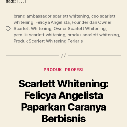
hadir […]
brand ambassador scarlett whitening
,
ceo scarlett
whitening
,
Felicya Angelista
,
Founder dan Owner
Scarlett Whitening
,
Owner Scarlett Whitening
,
Tags
pemilik scarlett whitening
,
produk scarlett whitening
,
Produk Scarlett Whitening Terlaris
Categories
PRODUK
PROFESI
Scarlett Whitening:
Felicya Angelista
Paparkan Caranya
Berbisnis