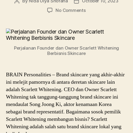
By
Nida Ulya Shofana
October 10, 2023
Post
Post
author
date
on
No Comments
Pemilik
dan
CEO
Scarlett
Whitening,
Perjalanan Founder dan Owner Scarlett Whitening
Ungkap
Berbisnis Skincare
Taktik
Bisnis
Skincare
BRAIN Personalities – Brand skincare yang akhir-akhir
ini melejit pamornya di antara deretan skincare lain
adalah Scarlett Whitening. CEO dan Owner Scarlett
Whitening tak tanggung-tanggung brand skincare ini
mendaulat Song Joong Ki, aktor kenamaan Korea
sebagai brand representatif. Bagaimana sosok pemilik
Scarlett Whitening membangun bisnis? Scarlett
Whitening adalah salah satu brand skincare lokal yang