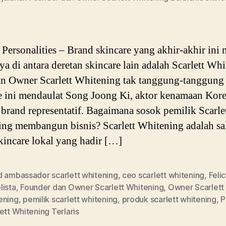
ersonalities – Brand skincare yang akhir-akhir ini m
a di antara deretan skincare lain adalah Scarlett Whi
 Owner Scarlett Whitening tak tanggung-tanggung
e ini mendaulat Song Joong Ki, aktor kenamaan Kor
 brand representatif. Bagaimana sosok pemilik Scarle
ng membangun bisnis? Scarlett Whitening adalah sal
kincare lokal yang hadir […]
d ambassador scarlett whitening
,
ceo scarlett whitening
,
Feli
lista
,
Founder dan Owner Scarlett Whitening
,
Owner Scarlett
ening
,
pemilik scarlett whitening
,
produk scarlett whitening
,
P
ett Whitening Terlaris