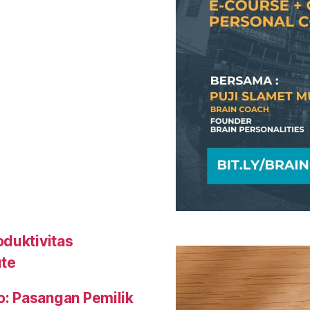
oduktivitas
ute
o: Pasangan Pemilik