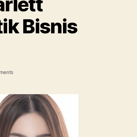
rlett
ik Bisnis
on
ments
Pemilik
dan
CEO
Scarlett
Whitening,
Ungkap
Taktik
Bisnis