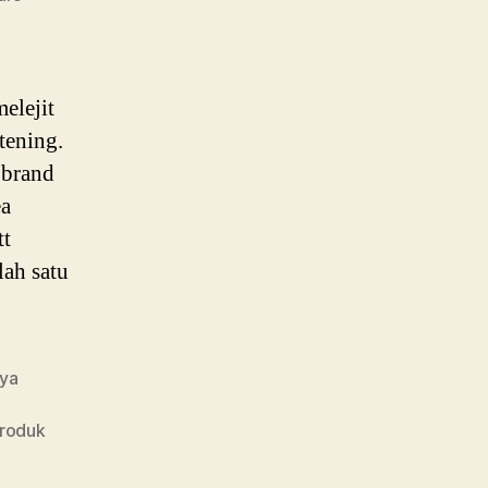
elejit
tening.
 brand
ea
tt
ah satu
cya
roduk