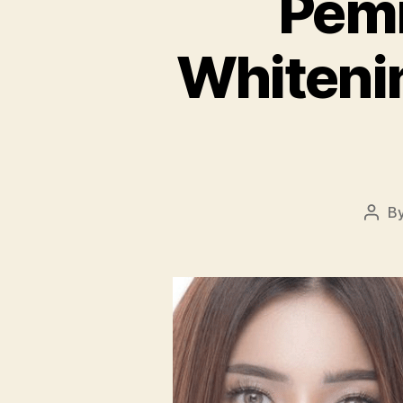
Pemi
Whitenin
B
Post
auth