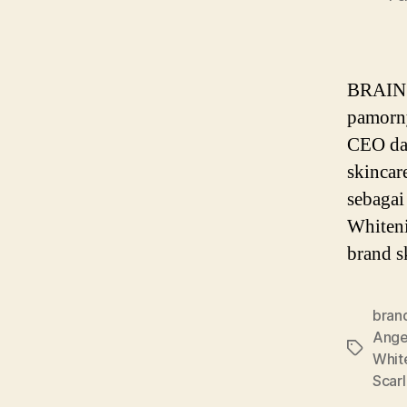
BRAIN P
pamorny
CEO dan
skincar
sebagai
Whiteni
brand s
bran
Ange
Tags
Whit
Scarl