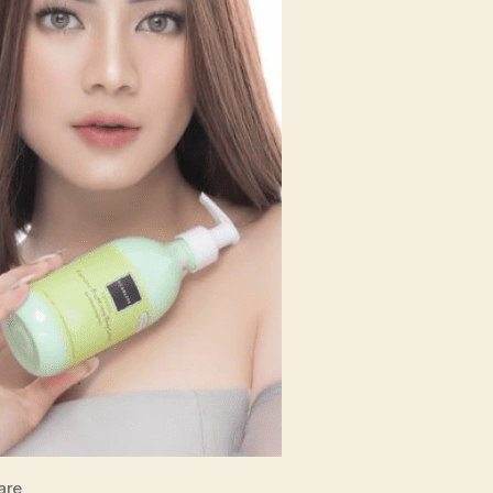
Skincare
are