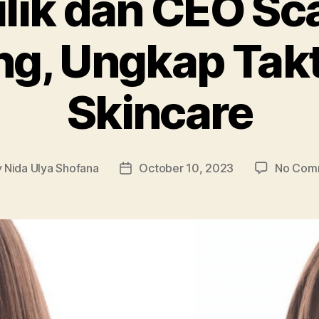
lik dan CEO Sca
g, Ungkap Takt
Skincare
y
Nida Ulya Shofana
October 10, 2023
No Com
Post
or
date