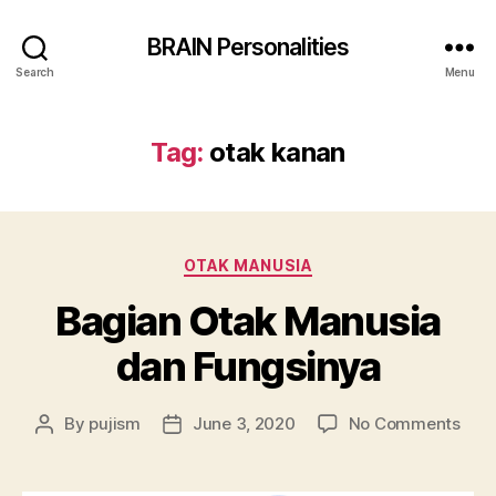
BRAIN Personalities
Search
Menu
Tag:
otak kanan
Categories
OTAK MANUSIA
Bagian Otak Manusia
dan Fungsinya
on
By
pujism
June 3, 2020
No Comments
Post
Post
Bagi
author
date
Ota
Man