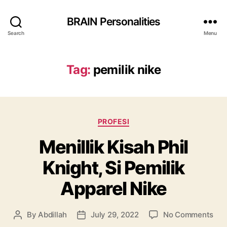
BRAIN Personalities
Search
Menu
Tag:
pemilik nike
Categories
PROFESI
Menillik Kisah Phil
Knight, Si Pemilik
Apparel Nike
on
By
Abdillah
July 29, 2022
No Comments
Post
Post
Meni
author
date