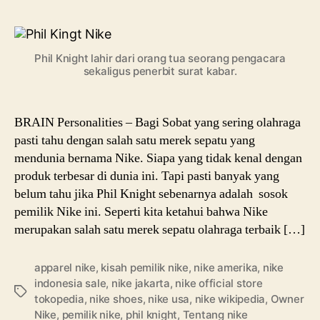
Kis
Phil
Kni
Phil Knight lahir dari orang tua seorang pengacara
Si
sekaligus penerbit surat kabar.
Pem
App
Nik
BRAIN Personalities – Bagi Sobat yang sering olahraga
pasti tahu dengan salah satu merek sepatu yang
mendunia bernama Nike. Siapa yang tidak kenal dengan
produk terbesar di dunia ini. Tapi pasti banyak yang
belum tahu jika Phil Knight sebenarnya adalah sosok
pemilik Nike ini. Seperti kita ketahui bahwa Nike
merupakan salah satu merek sepatu olahraga terbaik […]
apparel nike
,
kisah pemilik nike
,
nike amerika
,
nike
indonesia sale
,
nike jakarta
,
nike official store
Tags
tokopedia
,
nike shoes
,
nike usa
,
nike wikipedia
,
Owner
Nike
,
pemilik nike
,
phil knight
,
Tentang nike